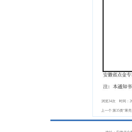
浏览
34
次 时间：202
上一个:
第35类“果