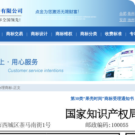
合肥
亳州
安庆
池州
商标交易
商标设计
商标维权
商标分类
收费标准
专
|
|
|
|
|
|
办理商标-正文
第30类“果壳时间”商标受理通知书