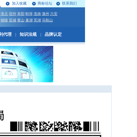
加入收藏
商标论坛
联系我们
淮北
宿州
阜阳
蚌埠
淮南
滁州
六安
铜陵
宣城
黄山
巢湖
芜湖
马鞍山
利代理
知识法规
品牌认定
|
|