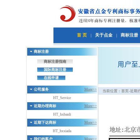
首 页
关于点金
商标注册
|
|
商标注册
商标注册指南
国际商标注册
在线申请
公司服务
More>>
当前位置：
首页
-近期
HT_Service
近期办理商标
More>>
HT_hxbanli
近期下达商标
More>>
HT_hxxiada
我们的客户
More>>