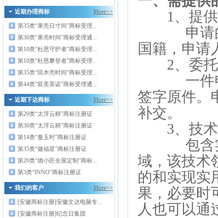
一、需提供
近期办理商标
More>>
1、提供
第35类“果壳日寸间”商标受理...
申请的实
第30类“果壳时间”商标受理通...
国籍，申请
第10类“杜恩守护者”商标受理...
2、委托
第10类“杜恩攀登者”商标受理...
第35类“田木壳时间”商标受理...
一件申请
第44类“双美英诺”商标受理通...
签字原件。
近期下达商标
More>>
补交。
第29类“太浮云耕”商标注册证
3、技术
第30类“太浮云耕”商标注册证
第14类“曼玉时”商标注册证
包含实用
第35类“健福星”商标注册证
域，该技术
第20类“德小匠全屋定制”商标...
第3类“INNO”商标注册证
的和实现实
我们的客户
More>>
果，必要时
[安徽商标注册]安徽文达电脑专...
人也可以通
[安徽商标注册]纪念日集团