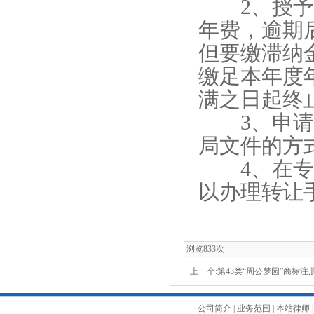
2、授予专
年费，逾期
但要缴滞纳
缴足本年度
满之日起终
3、申请人
局文件的方
4、在专利
以办理转让
浏览
833
次
上一个:
第43类“周公梦园”商标注
公司简介
|
业务范围
|
本站律师